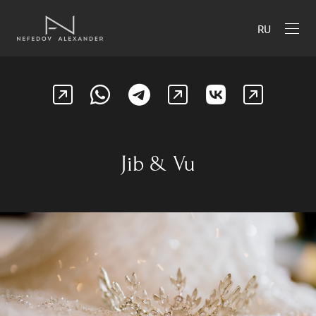
RU
Jib & Vu